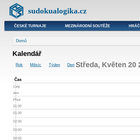
sudokualogika.cz
ČESKÉ TURNAJE
MEZINÁRODNÍ SOUTĚŽE
HRÁČ
Domů
Kalendář
Středa, Květen 20 
Rok
Měsíc
Týden
Den
Čas
Celý
den
Před
01:00
01:00
02:00
03:00
04:00