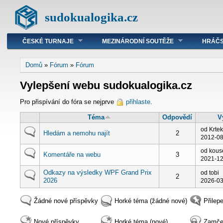
sudokualogika.cz
ČESKÉ TURNAJE
MEZINÁRODNÍ SOUTĚŽE
HRÁČS
Domů
»
Fórum
»
Fórum
Vylepšení webu sudokualogika.cz
Pro přispívání do fóra se nejprve
přihlaste
.
Téma
Odpovědí
V
od Krte
Hledám a nemohu najít
2
2012-08
od kous
Komentáře na webu
3
2021-12
Odkazy na výsledky WPF Grand Prix
od tobi
2
2026
2026-03
Žádné nové příspěvky
Horké téma (žádné nové)
Přilep
Nové příspěvky
Horké téma (nové)
Zamče