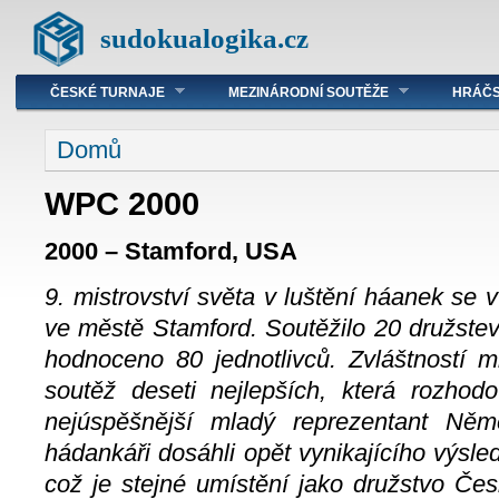
sudokualogika.cz
ČESKÉ TURNAJE
MEZINÁRODNÍ SOUTĚŽE
HRÁČS
Domů
WPC 2000
2000 – Stamford, USA
9. mistrovství světa v luštění háanek se
ve městě Stamford. Soutěžilo 20 družstev
hodnoceno 80 jednotlivců. Zvláštností m
soutěž deseti nejlepších, která rozhod
nejúspěšnější mladý reprezentant Něm
hádankáři dosáhli opět vynikajícího výsled
což je stejné umístění jako družstvo Če