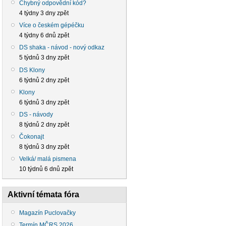
Chybný odpovědní kód?
4 týdny 3 dny zpět
Více o českém gépéčku
4 týdny 6 dnů zpět
DS shaka - návod - nový odkaz
5 týdnů 3 dny zpět
DS Klony
6 týdnů 2 dny zpět
Klony
6 týdnů 3 dny zpět
DS - návody
8 týdnů 2 dny zpět
Čokonajt
8 týdnů 3 dny zpět
Velká/ malá pismena
10 týdnů 6 dnů zpět
Aktivní témata fóra
Magazín Puclovačky
Termín MČRS 2026