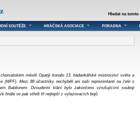
z
Hledat na tomto
DNÍ SOUTĚŽE
HRÁČSKÁ ASOCIACE
PORADNA
chorvatském městě Opatiji konalo 13. hádankářské mistrovství světa a
e (WPF). Mezi 88 účastníky nechyběli ani naši reprezentanti na čele s
em Babilonem. Dvoudenní klání bylo zakončeno vzrušujícími souboji
Ve finále se pak střetli tři nejlepší z vyřazovacích bojů.