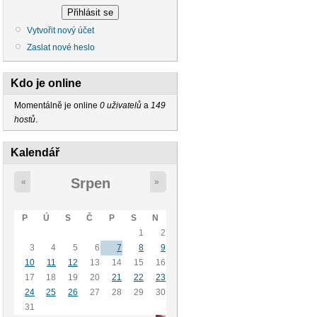
Vytvořit nový účet
Zaslat nové heslo
Kdo je online
Momentálně je online
0 uživatelů
a
149
hostů
.
Kalendář
Srpen
«
»
P
Ú
S
Č
P
S
N
1
2
3
4
5
6
7
8
9
10
11
12
13
14
15
16
17
18
19
20
21
22
23
24
25
26
27
28
29
30
31