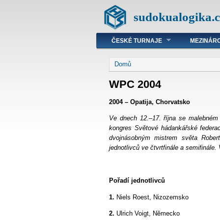
sudokualogika.c
ČESKÉ TURNAJE
MEZINÁRO
Domů
WPC 2004
2004 – Opatija, Chorvatsko
Ve dnech 12.–17. října se malebném 
kongres Světové hádankářské federac
dvojnásobným mistrem světa Robert
jednotlivců ve čtvrtfinále a semifinále. 
Pořadí jednotlivců
1.
Niels Roest, Nizozemsko
2.
Ulrich Voigt, Německo