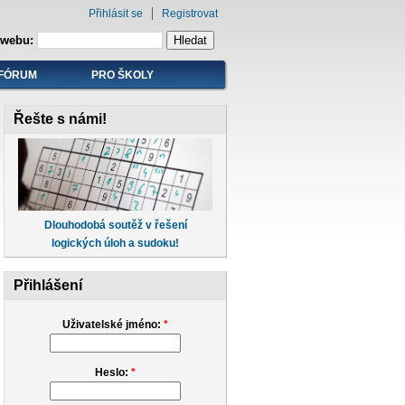
Přihlásit se
Registrovat
 webu:
FÓRUM
PRO ŠKOLY
Řešte s námi!
Dlouhodobá soutěž v řešení
logických úloh a sudoku!
Přihlášení
Uživatelské jméno:
*
Heslo:
*