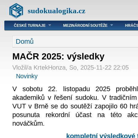
sudokualogika.cz
ČESKÉ TURNAJE
MEZINÁRODNÍ SOUTĚŽE
HRÁČS
Domů
MAČR 2025: výsledky
Vložil/a KrtekHonza, So, 2025-11-22 22:05
Novinky
V sobotu 22. listopadu 2025 proběhl 
akademiků v řešení sudoku. V tradičním
VUT v Brně se do soutěží zapojilo 60 hr
posunuta rekordní účast na této ak
nováčkům.
kompletní výsledkové 