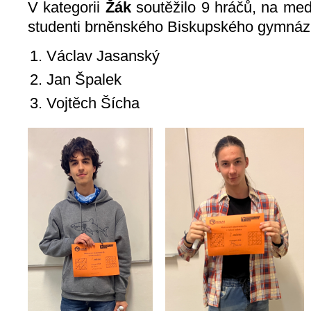
V kategorii
Žák
soutěžilo 9 hráčů, na med
studenti brněnského Biskupského gymnázi
Václav Jasanský
Jan Špalek
Vojtěch Šícha