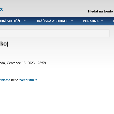
z
Hledat na tomto
DNÍ SOUTĚŽE
HRÁČSKÁ ASOCIACE
PORADNA
ko)
eda, Červenec 15, 2026 - 23:59
řihlašte
nebo
zaregistrujte
.