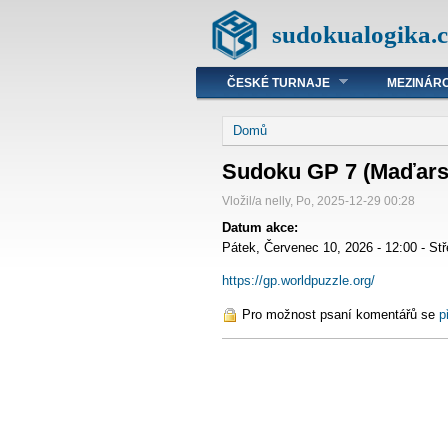
sudokualogika.c
ČESKÉ TURNAJE
MEZINÁRO
Domů
Sudoku GP 7 (Maďars
Vložil/a nelly, Po, 2025-12-29 00:28
Datum akce:
Pátek, Červenec 10, 2026 - 12:00
-
Stř
https://gp.worldpuzzle.org/
Pro možnost psaní komentářů se
p