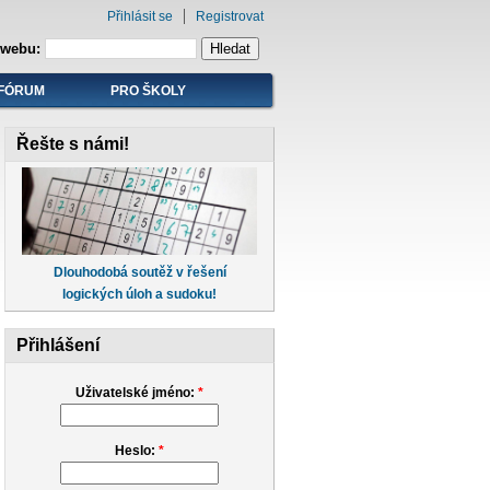
Přihlásit se
Registrovat
 webu:
FÓRUM
PRO ŠKOLY
Řešte s námi!
Dlouhodobá soutěž v řešení
logických úloh a sudoku!
Přihlášení
Uživatelské jméno:
*
Heslo:
*