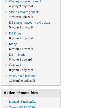
Chybný odpovědní kód?
4 týdny 3 dny zpět
Více o českém gépéčku
4 týdny 6 dnů zpět
DS shaka - návod - nový odkaz
5 týdnů 3 dny zpět
DS Klony
6 týdnů 2 dny zpět
Klony
6 týdnů 3 dny zpět
DS - návody
8 týdnů 1 den zpět
Čokonajt
8 týdnů 2 dny zpět
Velká/ malá pismena
10 týdnů 6 dnů zpět
Aktivní témata fóra
Magazín Puclovačky
Termín MČRS 2026