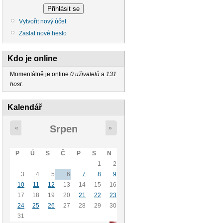
Vytvořit nový účet
Zaslat nové heslo
Kdo je online
Momentálně je online
0 uživatelů
a
131
host
.
Kalendář
Srpen
«
»
P
Ú
S
Č
P
S
N
1
2
3
4
5
6
7
8
9
10
11
12
13
14
15
16
17
18
19
20
21
22
23
24
25
26
27
28
29
30
31