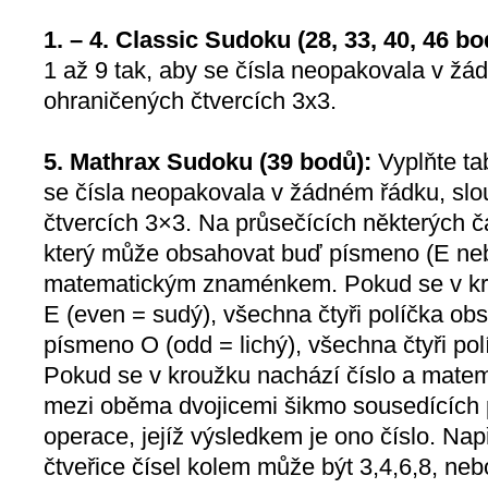
1. – 4. Classic Sudoku (28, 33, 40, 46 bo
1 až 9 tak, aby se čísla neopakovala v žád
ohraničených čtvercích 3x3.
5. Mathrax Sudoku (39 bodů):
Vyplňte tab
se čísla neopakovala v žádném řádku, slou
čtvercích 3×3. Na průsečících některých č
který může obsahovat buď písmeno (E neb
matematickým znaménkem. Pokud se v kr
E (even = sudý), všechna čtyři políčka obs
písmeno O (odd = lichý), všechna čtyři polí
Pokud se v kroužku nachází číslo a mate
mezi oběma dvojicemi šikmo sousedících 
operace, jejíž výsledkem je ono číslo. Nap
čtveřice čísel kolem může být 3,4,6,8, n