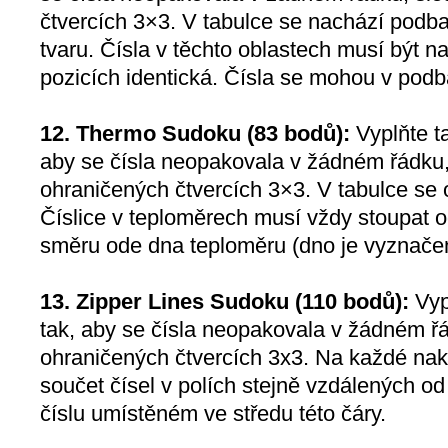
čtvercích 3×3. V tabulce se nachází podba
tvaru. Čísla v těchto oblastech musí být na
pozicích identická. Čísla se mohou v podb
12. Thermo Sudoku (83 bodů):
Vyplňte ta
aby se čísla neopakovala v žádném řádku, 
ohraničených čtvercích 3×3. V tabulce se 
Číslice v teploměrech musí vždy stoupat 
směru ode dna teploměru (dno je vyznače
13. Zipper Lines Sudoku (110 bodů):
Vypl
tak, aby se čísla neopakovala v žádném řá
ohraničených čtvercích 3x3. Na každé nakr
součet čísel v polích stejně vzdálených od 
číslu umístěném ve středu této čáry.