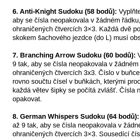
6. Anti-Knight Sudoku (58 bodů):
Vyplňte
aby se čísla neopakovala v žádném řádku, 
ohraničených čtvercích 3×3. Každá dvě po
skokem šachového jezdce (do L) musí obs
7. Branching Arrow Sudoku (60 bodů):
V
9 tak, aby se čísla neopakovala v žádném ř
ohraničených čtvercích 3x3. Číslo v buňc
rovno součtu čísel v buňkách, kterými proc
každá větev šipky se počítá zvlášť. Čísla
opakovat.
8. German Whispers Sudoku (64 bodů):
až 9 tak, aby se čísla neopakovala v žádné
ohraničených čtvercích 3×3. Sousedící čís