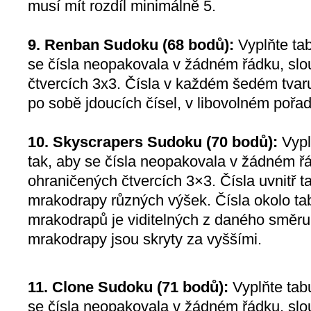
musí mít rozdíl minimálně 5.
9. Renban Sudoku (68 bodů):
Vyplňte tab
se čísla neopakovala v žádném řádku, slou
čtvercích 3x3. Čísla v každém šedém tvaru
po sobě jdoucích čísel, v libovolném pořad
10. Skyscrapers Sudoku (70 bodů):
Vypl
tak, aby se čísla neopakovala v žádném řá
ohraničených čtvercích 3×3. Čísla uvnitř t
mrakodrapy různých výšek. Čísla okolo tab
mrakodrapů je viditelných z daného směru,
mrakodrapy jsou skryty za vyššími.
11. Clone Sudoku (71 bodů):
Vyplňte tabu
se čísla neopakovala v žádném řádku, slou