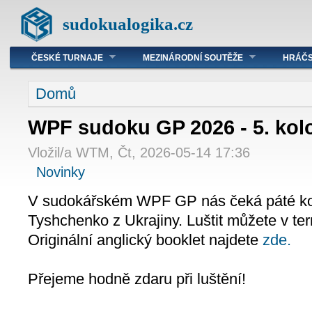
sudokualogika.cz
ČESKÉ TURNAJE
MEZINÁRODNÍ SOUTĚŽE
HRÁČS
Domů
WPF sudoku GP 2026 - 5. kolo
Vložil/a WTM, Čt, 2026-05-14 17:36
Novinky
V sudokářském WPF GP nás čeká páté kolo.
Tyshchenko z Ukrajiny. Luštit můžete v ter
Originální anglický booklet najdete
zde.
Přejeme hodně zdaru při luštění!