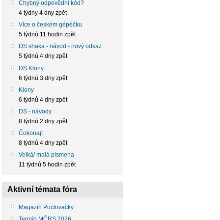
Chybný odpovědní kód?
4 týdny 4 dny zpět
Více o českém gépéčku
5 týdnů 11 hodin zpět
DS shaka - návod - nový odkaz
5 týdnů 4 dny zpět
DS Klony
6 týdnů 3 dny zpět
Klony
6 týdnů 4 dny zpět
DS - návody
8 týdnů 2 dny zpět
Čokonajt
8 týdnů 4 dny zpět
Velká/ malá pismena
11 týdnů 5 hodin zpět
Aktivní témata fóra
Magazín Puclovačky
Termín MČRS 2026