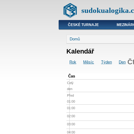
sudokualogika.c
ČESKÉ TURNAJE
MEZINÁR
Domů
Kalendář
Č
Rok
Měsíc
Týden
Den
Čas
Celý
den
Před
01:00
01:00
02:00
03:00
04:00