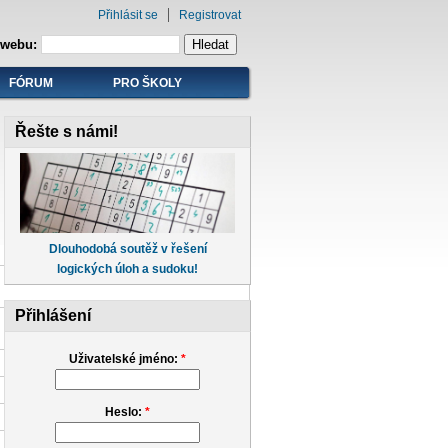
Přihlásit se
Registrovat
 webu:
FÓRUM
PRO ŠKOLY
Řešte s námi!
Dlouhodobá soutěž v řešení
logických úloh a sudoku!
Přihlášení
Uživatelské jméno:
*
Heslo:
*