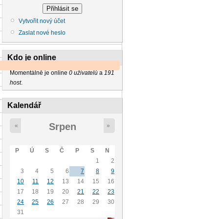
Vytvořit nový účet
Zaslat nové heslo
Kdo je online
Momentálně je online
0 uživatelů
a
191
host
.
Kalendář
Srpen
«
»
P
Ú
S
Č
P
S
N
1
2
3
4
5
6
7
8
9
10
11
12
13
14
15
16
17
18
19
20
21
22
23
24
25
26
27
28
29
30
31