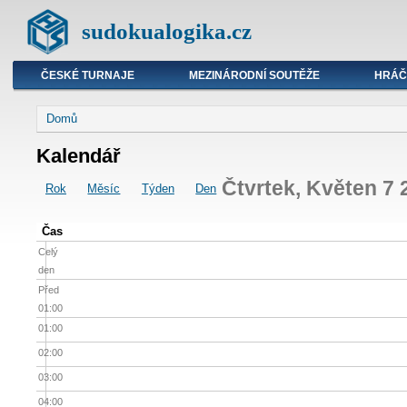
sudokualogika.cz
ČESKÉ TURNAJE
MEZINÁRODNÍ SOUTĚŽE
HRÁČ
Domů
Kalendář
Čtvrtek, Květen 7 
Rok
Měsíc
Týden
Den
Čas
Celý
den
Před
01:00
01:00
02:00
03:00
04:00