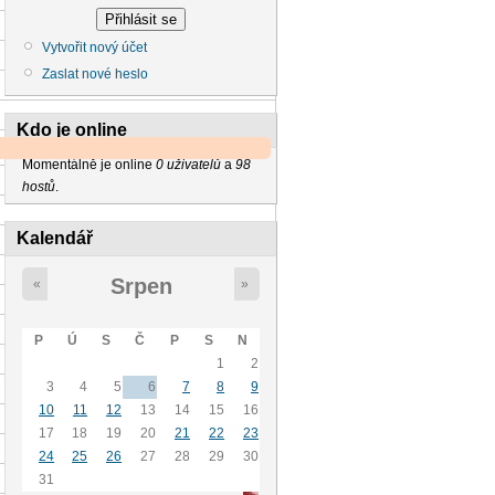
Vytvořit nový účet
Zaslat nové heslo
Kdo je online
Momentálně je online
0 uživatelů
a
98
hostů
.
Kalendář
Srpen
«
»
P
Ú
S
Č
P
S
N
1
2
3
4
5
6
7
8
9
10
11
12
13
14
15
16
17
18
19
20
21
22
23
24
25
26
27
28
29
30
31