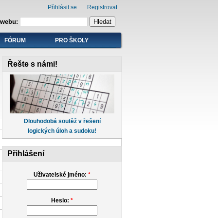
Přihlásit se
Registrovat
 webu:
FÓRUM
PRO ŠKOLY
Řešte s námi!
Dlouhodobá soutěž v řešení
logických úloh a sudoku!
Přihlášení
Uživatelské jméno:
*
Heslo:
*