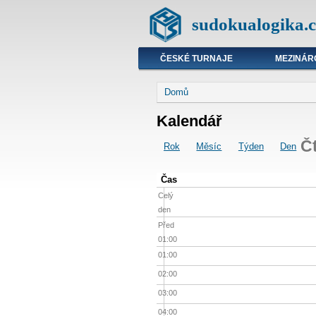
sudokualogika.c
ČESKÉ TURNAJE
MEZINÁR
Domů
Kalendář
Č
Rok
Měsíc
Týden
Den
Čas
Celý
den
Před
01:00
01:00
02:00
03:00
04:00