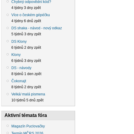
Chybný odpovědní kód?
4 týdny 3 dny zpět
Více o českém gépéčku
4 týdny 6 dnů zpět
DS shaka - návod - nový odkaz
5 týdnů 3 dny zpět
DS Klony
6 týdnů 2 dny zpět
Klony
6 týdnů 3 dny zpět
DS - návody
8 týdnů 1 den zpět
Čokonajt
8 týdnů 2 dny zpět
Velká/ malá pismena
10 týdnů 5 dnů zpět
Aktivní témata fóra
Magazín Puclovačky
Termín MČRS 2026