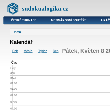
sudokualogika.cz
ČESKÉ TURNAJE
MEZINÁRODNÍ SOUTĚŽE
HRÁČ
Domů
Kalendář
Pátek, Květen 8 2
Rok
Měsíc
Týden
Den
Čas
Celý
den
Před
01:00
01:00
02:00
03:00
04:00