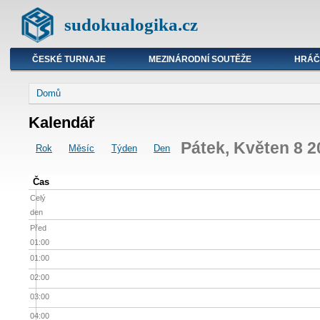
sudokualogika.cz
ČESKÉ TURNAJE
MEZINÁRODNÍ SOUTĚŽE
HRÁČ
Domů
Kalendář
Pátek, Květen 8 2
Rok
Měsíc
Týden
Den
Čas
Celý
den
Před
01:00
01:00
02:00
03:00
04:00