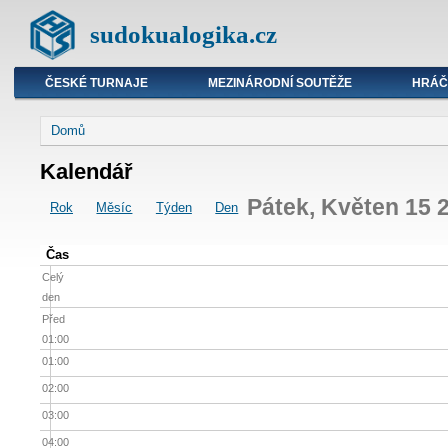
sudokualogika.cz
ČESKÉ TURNAJE
MEZINÁRODNÍ SOUTĚŽE
HRÁČ
Domů
Kalendář
Pátek, Květen 15 
Rok
Měsíc
Týden
Den
Čas
Celý
den
Před
01:00
01:00
02:00
03:00
04:00