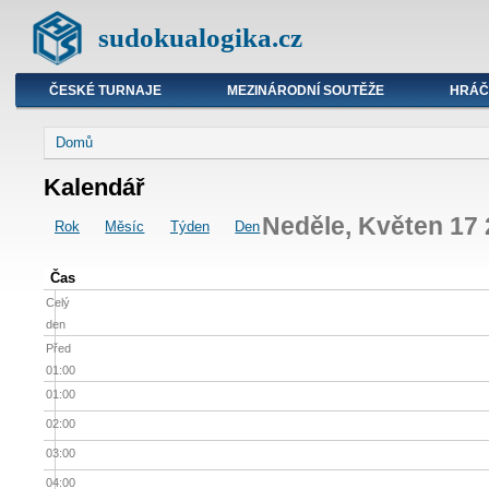
sudokualogika.cz
ČESKÉ TURNAJE
MEZINÁRODNÍ SOUTĚŽE
HRÁČ
Domů
Kalendář
Neděle, Květen 17
Rok
Měsíc
Týden
Den
Čas
Celý
den
Před
01:00
01:00
02:00
03:00
04:00