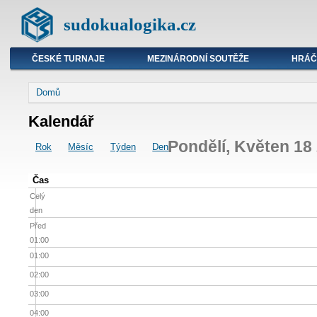
sudokualogika.cz
ČESKÉ TURNAJE
MEZINÁRODNÍ SOUTĚŽE
HRÁČ
Domů
Kalendář
Pondělí, Květen 18
Rok
Měsíc
Týden
Den
Čas
Celý
den
Před
01:00
01:00
02:00
03:00
04:00