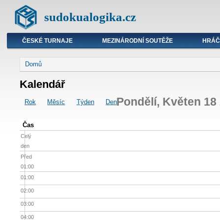
sudokualogika.cz
ČESKÉ TURNAJE
MEZINÁRODNÍ SOUTĚŽE
HRÁČ
Domů
Kalendář
Pondělí, Květen 18
Rok
Měsíc
Týden
Den
Čas
Celý
den
Před
01:00
01:00
02:00
03:00
04:00