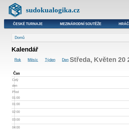
sudokualogika.cz
ČESKÉ TURNAJE
MEZINÁRODNÍ SOUTĚŽE
HRÁČ
Domů
Kalendář
Středa, Květen 20 
Rok
Měsíc
Týden
Den
Čas
Celý
den
Před
01:00
01:00
02:00
03:00
04:00