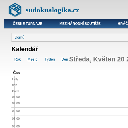
sudokualogika.cz
ČESKÉ TURNAJE
MEZINÁRODNÍ SOUTĚŽE
HRÁČ
Domů
Kalendář
Středa, Květen 20 
Rok
Měsíc
Týden
Den
Čas
Celý
den
Před
01:00
01:00
02:00
03:00
04:00