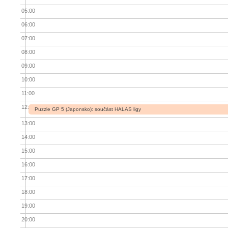
05:00
06:00
07:00
08:00
09:00
10:00
11:00
12:00
Puzzle GP 5 (Japonsko): součást HALAS ligy
13:00
14:00
15:00
16:00
17:00
18:00
19:00
20:00