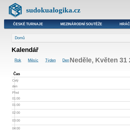
sudokualogika.cz
ČESKÉ TURNAJE
MEZINÁRODNÍ SOUTĚŽE
HRÁČ
Domů
Kalendář
Neděle, Květen 31
Rok
Měsíc
Týden
Den
Čas
Celý
den
Před
01:00
01:00
02:00
03:00
04:00