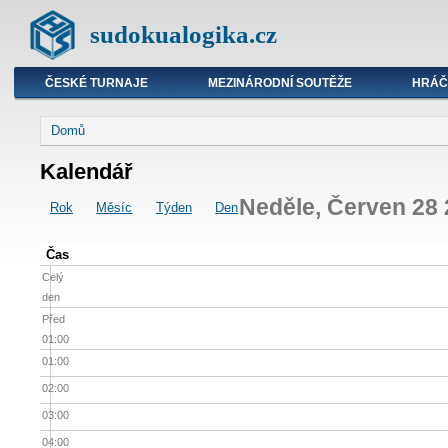
sudokualogika.cz
ČESKÉ TURNAJE
MEZINÁRODNÍ SOUTĚŽE
HRÁČ
Domů
Kalendář
Neděle, Červen 28
Rok
Měsíc
Týden
Den
Čas
Celý
den
Před
01:00
01:00
02:00
03:00
04:00