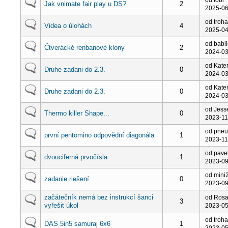
Jak vnimate fair play u DS?
2
2025-06
od troha
Videa o úlohách
4
2025-04
od babi
Čtverácké renbanové klony
2
2024-03
od Kate
Druhe zadani do 2.3.
0
2024-03
od Kate
Druhe zadani do 2.3.
0
2024-03
od Jess
Thermo killer Shape...
0
2023-11
od pne
první pentomino odpovědní diagonála
1
2023-11
od pavel
dvouciferná prvočísla
1
2023-09
od mini
zadanie riešení
0
2023-09
začátečník nemá bez instrukcí šanci
od Rosa
3
vyřešit úkol
2023-05
od troha
DAS 5in5 samuraj 6x6
1
2023-05