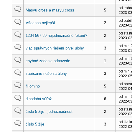
od troha
Masyu cross a masyu cross
5
2023-03
od babi
Všechno nejlepší
2
2023-02
od stas
1234-567-89 nejednoznačné řešení?
2
2023-02
od mini
viac správnych riešení prvej úlohy
3
2023-01
od mini
chybné zadanie odpovede
1
2023-01
od mini
zapísanie riešenia úlohy
3
2022-05
od pne
fillomino
5
2022-04
od mini
dlhodobá súťaž
6
2022-03
od stas
číslo 5 žije - jednoznačnost
2
2022-03
od Hafk
číslo 5 žije
3
2022-03