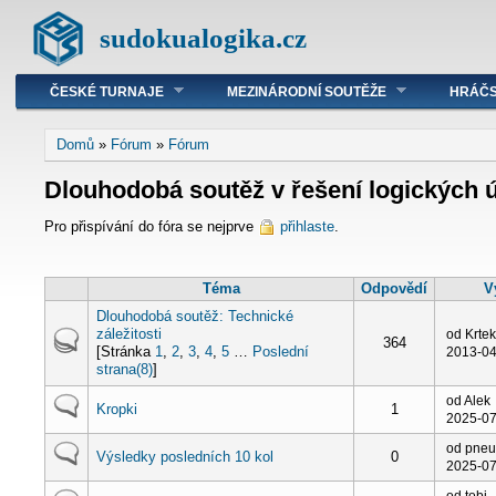
sudokualogika.cz
ČESKÉ TURNAJE
MEZINÁRODNÍ SOUTĚŽE
HRÁČS
Domů
»
Fórum
»
Fórum
Dlouhodobá soutěž v řešení logických 
Pro přispívání do fóra se nejprve
přihlaste
.
Téma
Odpovědí
V
Dlouhodobá soutěž: Technické
záležitosti
od Krte
364
[Stránka
1
,
2
,
3
,
4
,
5
…
Poslední
2013-04
strana(8)
]
od Alek
Kropki
1
2025-07
od pne
Výsledky posledních 10 kol
0
2025-07
od tobi