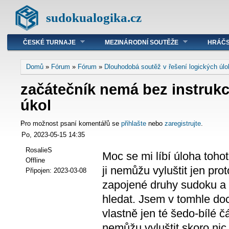
sudokualogika.cz
ČESKÉ TURNAJE
MEZINÁRODNÍ SOUTĚŽE
HRÁČS
Domů
»
Fórum
»
Fórum
»
Dlouhodobá soutěž v řešení logických úl
začátečník nemá bez instrukcí
úkol
Pro možnost psaní komentářů se
přihlašte
nebo
zaregistrujte
.
Po, 2023-05-15 14:35
RosalieS
Moc se mi líbí úloha toho
Offline
ji nemůžu vyluštit jen p
Připojen:
2023-03-08
zapojené druhy sudoku a 
hledat. Jsem v tomhle d
vlastně jen té šedo-bílé č
nemůžu vyluštit skoro nic