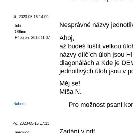
Út, 2023-05-16 14:09
Nesprávné názvy jednotl
tobi
Offline
Ahoj,
Připojen:
2013-11-07
až budeš luštit velkou úl
názvy dílčích úloh jsou 
diagonálách a Kde je DE
jednotlivých úloh jsou v p
Měj se!
Míša N.
Pro možnost psaní ko
Nahoru
Po, 2023-05-15 17:13
Zadání v pdf
medvido