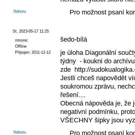
Pro možnost psaní ko
Nahoru
St, 2023-05-17 11:25
šedo-bílá
mtronic
Offline
je úloha Diagonální součty
Připojen:
2011-12-12
týdny - koukni do archívu
zde http://sudokualogika
Jestli chceš napovědět víc
soukromou zprávu, nechci
řešení....
Obecná nápověda je, že je
negativní podmínku, proto
VŠECHNY šipky jsou vyz
Pro možnost psaní ko
Nahoru