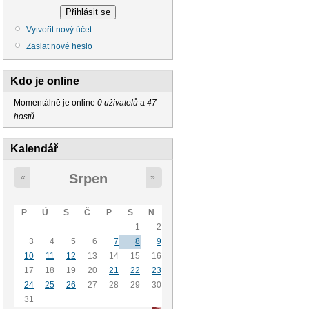
Vytvořit nový účet
Zaslat nové heslo
Kdo je online
Momentálně je online
0 uživatelů
a
47
hostů
.
Kalendář
Srpen
«
»
P
Ú
S
Č
P
S
N
1
2
3
4
5
6
7
8
9
10
11
12
13
14
15
16
17
18
19
20
21
22
23
24
25
26
27
28
29
30
31