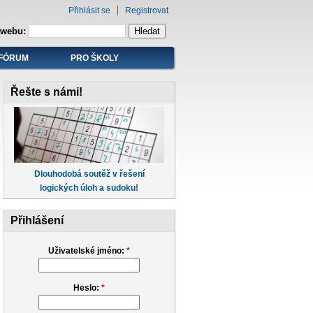
Přihlásit se
Registrovat
 webu:
FÓRUM
PRO ŠKOLY
Řešte s námi!
Dlouhodobá soutěž v řešení
logických úloh a sudoku!
Přihlášení
Uživatelské jméno:
*
Heslo:
*