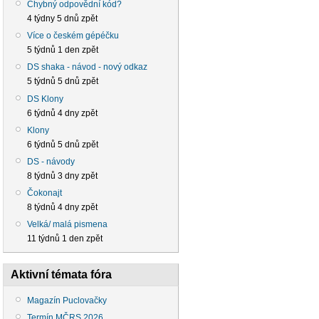
Chybný odpovědní kód?
4 týdny 5 dnů zpět
Více o českém gépéčku
5 týdnů 1 den zpět
DS shaka - návod - nový odkaz
5 týdnů 5 dnů zpět
DS Klony
6 týdnů 4 dny zpět
Klony
6 týdnů 5 dnů zpět
DS - návody
8 týdnů 3 dny zpět
Čokonajt
8 týdnů 4 dny zpět
Velká/ malá pismena
11 týdnů 1 den zpět
Aktivní témata fóra
Magazín Puclovačky
Termín MČRS 2026