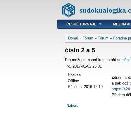
sudokualogika.c
ČESKÉ TURNAJE
MEZINÁRO
Domů
»
Fórum
»
Fórum
»
Poradna p
číslo 2 a 5
Pro možnost psaní komentářů se
přihl
Po, 2017-01-02 23:01
Hnevsa
Zdravím, da
Offline
a pak což 
Připojen:
2016-12-19
https://s2
Předem děk
Nahoru