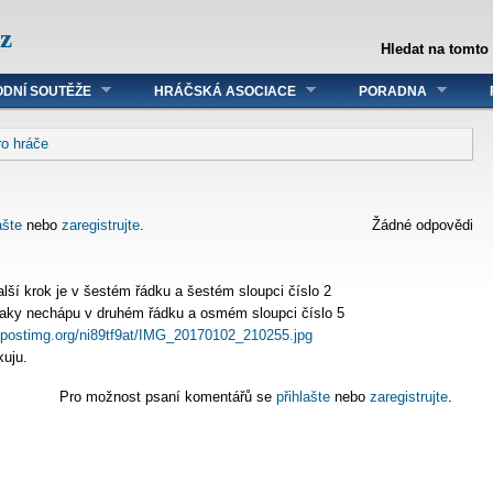
z
Hledat na tomto
DNÍ SOUTĚŽE
HRÁČSKÁ ASOCIACE
PORADNA
ro hráče
ašte
nebo
zaregistrujte
.
Žádné odpovědi
lší krok je v šestém řádku a šestém sloupci číslo 2
taky nechápu v druhém řádku a osmém sloupci číslo 5
4.postimg.org/ni89tf9at/IMG_20170102_210255.jpg
uju.
Pro možnost psaní komentářů se
přihlašte
nebo
zaregistrujte
.