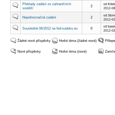
Překlady zadání ze zahraničních
od Krte
2
soutěží
2012-08
od Stor
Nejednoznačná zadání
2
2012-02
od toje
Sousledné 06/2012 na fed-sudoku.eu
0
2012-02
Žádné nové příspěvky
Horké téma (žádné nové)
Přilep
Nové příspěvky
Horké téma (nové)
Zamče