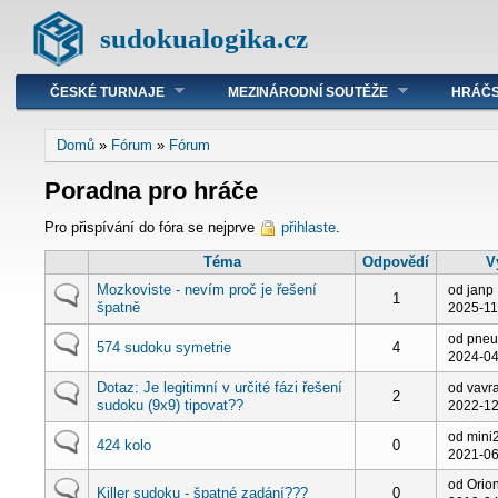
sudokualogika.cz
ČESKÉ TURNAJE
MEZINÁRODNÍ SOUTĚŽE
HRÁČS
Domů
»
Fórum
»
Fórum
Poradna pro hráče
Pro přispívání do fóra se nejprve
přihlaste
.
Téma
Odpovědí
V
Mozkoviste - nevím proč je řešení
od janp
1
špatně
2025-11
od pne
574 sudoku symetrie
4
2024-04
Dotaz: Je legitimní v určité fázi řešení
od vavra
2
sudoku (9x9) tipovat??
2022-12
od mini
424 kolo
0
2021-06
od Orio
Killer sudoku - špatné zadání???
0