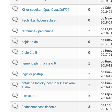
2019-04
od Orio
Killer sudoku - špatné zadání???
0
2019-04
od Misk
Technika Hidden subset
0
2018-09
od Lajk
tetromina - pentomina
2
2018-01
od Hne
nejde to dál
0
2017-01
od Hne
číslo 2 a 5
0
2017-01
od Hne
nemohu přijít na číslo 6
1
2016-12
od Hne
logický postup
2
2016-12
dotaz na logický postup v klasickém
od Hne
1
sudoku
2016-12
od kejsl
Jak dál?
3
2016-10
od Leo
Jednoznačnosť riešenia
3
2016-09