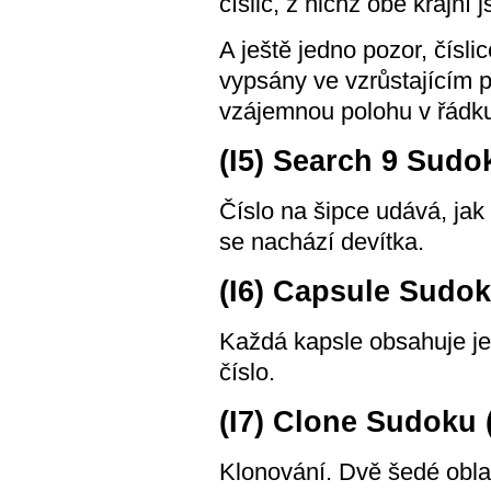
číslic, z nichž obě krajní 
A ještě jedno pozor, čísl
vypsány ve vzrůstajícím p
vzájemnou polohu v řádku 
(I5) Search 9 Sudo
Číslo na šipce udává, ja
se nachází devítka.
(I6) Capsule Sudok
Každá kapsle obsahuje je
číslo.
(I7) Clone Sudoku 
Klonování. Dvě šedé oblas