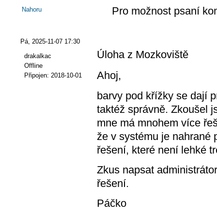
Pro možnost psaní ko
Nahoru
Pá, 2025-11-07 17:30
Úloha z Mozkoviště
drakalkac
Offline
Ahoj,
Připojen:
2018-10-01
barvy pod křížky se dají p
taktéž správně. Zkoušel j
mne má mnohem více řeše
že v systému je nahrané 
řešení, které není lehké tr
Zkus napsat administrátor
řešení.
Páčko