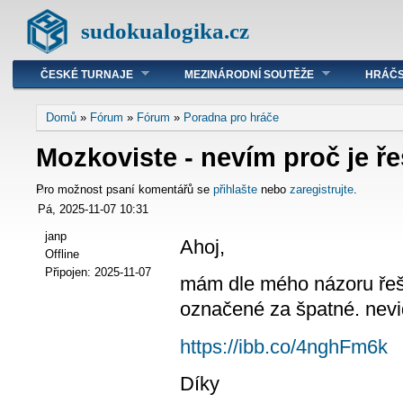
sudokualogika.cz
ČESKÉ TURNAJE
MEZINÁRODNÍ SOUTĚŽE
HRÁČS
Domů
»
Fórum
»
Fórum
»
Poradna pro hráče
Mozkoviste - nevím proč je ř
Pro možnost psaní komentářů se
přihlašte
nebo
zaregistrujte
.
Pá, 2025-11-07 10:31
janp
Ahoj,
Offline
Připojen:
2025-11-07
mám dle mého názoru řeše
označené za špatné. nevi
https://ibb.co/4nghFm6k
Díky