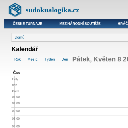
sudokualogika.cz
ČESKÉ TURNAJE
MEZINÁRODNÍ SOUTĚŽE
HRÁČ
Domů
Kalendář
Pátek, Květen 8 2
Rok
Měsíc
Týden
Den
Čas
Celý
den
Před
01:00
01:00
02:00
03:00
04:00