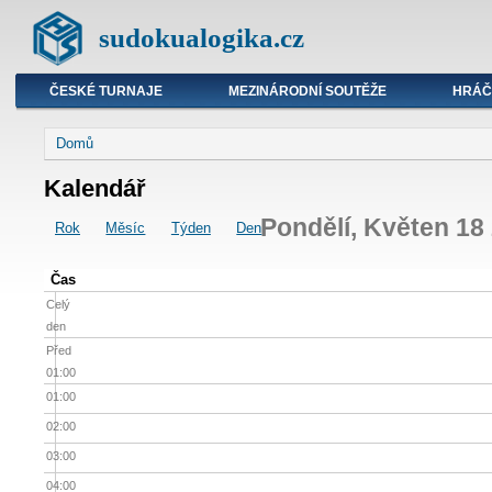
sudokualogika.cz
ČESKÉ TURNAJE
MEZINÁRODNÍ SOUTĚŽE
HRÁČ
Domů
Kalendář
Pondělí, Květen 18
Rok
Měsíc
Týden
Den
Čas
Celý
den
Před
01:00
01:00
02:00
03:00
04:00